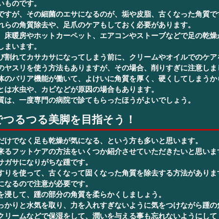
いものです。
ですが、その細菌のエサになるのが、垢や皮脂、古くなった角質で
れらの角質除去や、足爪のケアもしておく必要があります。
、床暖房やホットカーペット、エアコンやストーブなどで足の乾燥
しまいます。
び割れてカサカサになってしまう前に、クリームやオイルでのケア
のヤスリを使う方法もありますが、その場合、削りすぎに注意しま
体のバリア機能が働いて、よけいに角質を厚く、硬くしてしまうか
とは水虫や、カビなどが原因の場合もあります。
質は、一度専門の病院で診てもらったほうがよいでしょう。
でつるつる美脚を目指そう！
だけでなく足も乾燥が気になる、という方も多いと思います。
来るフットケアの方法をいくつか紹介させていただきたいと思いま
サガサになりがちな踵です。
すりを使って、古くなって固くなった角質を除去する方法がありま
になるので注意が必要です。
を浸して、踵の部分の角質を柔らかくしましょう。
っかりと水気を取り、力を入れすぎないように気をつけながら踵の
クリームなどで保湿をして、潤いを与える事も忘れないようにして